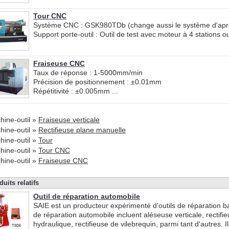
Tour CNC
Système CNC : GSK980TDb (change aussi le système d'après 
Support porte-outil : Outil de test avec moteur à 4 stations ou
Fraiseuse CNC
Taux de réponse : 1-5000mm/min
Précision de positionnement : ±0.01mm
Répétitivité : ±0.005mm ...
hine-outil »
Fraiseuse verticale
hine-outil »
Rectifieuse plane manuelle
hine-outil »
Tour
hine-outil »
Tour CNC
hine-outil »
Fraiseuse CNC
duits relatifs
Outil de réparation automobile
SAIE est un producteur expérimenté d'outils de réparation b
de réparation automobile incluent aléseuse verticale, rectif
hydraulique, rectifieuse de vilebrequin, parmi tant d'autres. 