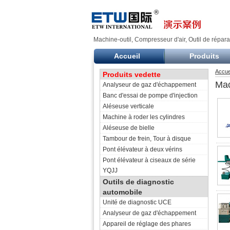
Machine-outil, Compresseur d'air, Outil de répar
Accueil
Produits
Accue
Produits vedette
Mac
Analyseur de gaz d'échappement
Banc d'essai de pompe d'injection
Aléseuse verticale
Machine à roder les cylindres
Aléseuse de bielle
Tambour de frein, Tour à disque
Pont élévateur à deux vérins
Pont élévateur à ciseaux de série
YQJJ
Outils de diagnostic
automobile
Unité de diagnostic UCE
Analyseur de gaz d'échappement
Appareil de réglage des phares