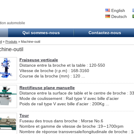
English
Deutsch
ation automobile
Qui sommes-nous
Contactez-nous
il
»
Produits
» Machine-outil
hine-outil
Fraiseuse verticale
Distance entre la broche et la table : 120-550
Vitesse de broche (r.p.m) : 168-3160
Course de la broche (mm) : 120 ...
Rectifieuse plane manuelle
Distance entre la surface de table et le centre de broche :
Mode de coulissement : Rail type V avec bille d'acier
Poids de rail type V avec bille d'acier : 200Kg ...
Tour
Fuseau des trous dans broche : Morse No.6
Nombre et gamme de vitesse de broche :19∼1700rpm
Nombre de réponse transversale/longitudinale de broche : 14