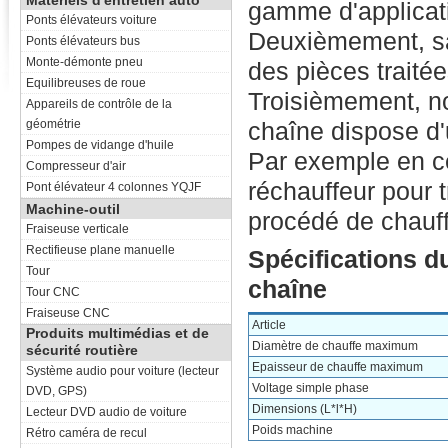
Matériels d'entretien auto
gamme d'applicatio
Ponts élévateurs voiture
Deuxièmement, sa
Ponts élévateurs bus
Monte-démonte pneu
des pièces traité
Equilibreuses de roue
Troisièmement, no
Appareils de contrôle de la
géométrie
chaîne dispose d'
Pompes de vidange d'huile
Par exemple en ce
Compresseur d'air
réchauffeur pour t
Pont élévateur 4 colonnes YQJF
Machine-outil
procédé de chauf
Fraiseuse verticale
Rectifieuse plane manuelle
Spécifications d
Tour
chaîne
Tour CNC
Fraiseuse CNC
Article
Produits multimédias et de
Diamètre de chauffe maximum
sécurité routière
Epaisseur de chauffe maximum
Système audio pour voiture (lecteur
Voltage simple phase
DVD, GPS)
Dimensions (L*l*H)
Lecteur DVD audio de voiture
Poids machine
Rétro caméra de recul