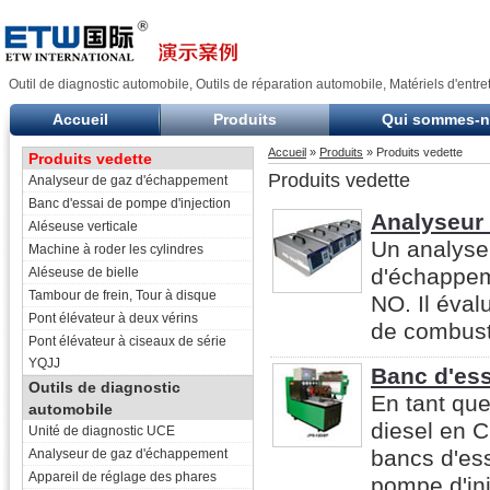
Outil de diagnostic automobile, Outils de réparation automobile, Matériels d'entre
Accueil
Produits
Qui sommes-
Accueil
»
Produits
» Produits vedette
Produits vedette
Produits vedette
Analyseur de gaz d'échappement
Banc d'essai de pompe d'injection
Analyseur
Aléseuse verticale
Un analyse
Machine à roder les cylindres
d'échappem
Aléseuse de bielle
Tambour de frein, Tour à disque
NO. Il éva
Pont élévateur à deux vérins
de combusti
Pont élévateur à ciseaux de série
YQJJ
Banc d'ess
Outils de diagnostic
En tant qu
automobile
diesel en C
Unité de diagnostic UCE
bancs d'ess
Analyseur de gaz d'échappement
Appareil de réglage des phares
pompe d'in