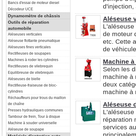
Bancs d'essai de moteur diesel
d'injectio
Décodeur UCE
Dynamomètre de châssis
Aléseuse v
Outils de réparation
L'aléseuse 
automobile
de moteur d
Aléseuses verticales
etc. Cette 
Aléseuse flottante pneumatique
Aléseuses fines verticales
de véhicules
Rectifieuses de soupapes
Machines à roder les cylindres
Machine à 
Rectifieuses de vilebrequin
Selon les d
Equilibreuse de vilebrequin
machine à 
Aléseuses de bielle
deux catég
Rectifieuse-fraiseuse de bloc-
machine à 
cylindres
Réchauffeurs pour trous du maillon
Aléseuse d
de chaîne
Presses hydrauliques communes
L'aléseuse 
Tambour de frein, Tour à disque
réparation
Machine à souder universelle
services au
Aléseuse de soupape
principalem