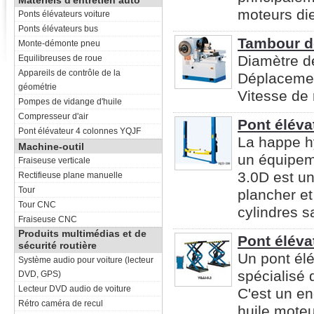
Matériels d'entretien auto
moteurs die
Ponts élévateurs voiture
Ponts élévateurs bus
Tambour de
Monte-démonte pneu
Diamètre d
Equilibreuses de roue
Appareils de contrôle de la
Déplacemen
géométrie
Vitesse de 
Pompes de vidange d'huile
Compresseur d'air
Pont éléva
Pont élévateur 4 colonnes YQJF
La happe h
Machine-outil
un équipem
Fraiseuse verticale
3.0D est un
Rectifieuse plane manuelle
Tour
plancher e
Tour CNC
cylindres s
Fraiseuse CNC
Produits multimédias et de
Pont éléva
sécurité routière
Un pont élé
Système audio pour voiture (lecteur
spécialisé 
DVD, GPS)
Lecteur DVD audio de voiture
C'est un e
Rétro caméra de recul
huile moteu