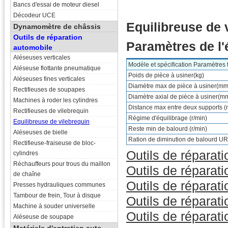
Bancs d'essai de moteur diesel
Décodeur UCE
Equilibreuse de
Dynamomètre de châssis
Outils de réparation
Paramètres de l'
automobile
Aléseuses verticales
Modèle et spécification Paramètres
Aléseuse flottante pneumatique
Poids de pièce à usiner(kg)
Aléseuses fines verticales
Diamètre max de pièce à usiner(mm
Rectifieuses de soupapes
Diamètre axial de pièce à usiner(m
Machines à roder les cylindres
Distance max entre deux supports 
Rectifieuses de vilebrequin
Régime d'équilibrage (r/min)
Equilibreuse de vilebrequin
Reste min de balourd (r/min)
Aléseuses de bielle
Ration de diminution de balourd U
Rectifieuse-fraiseuse de bloc-
Outils de réparat
cylindres
Réchauffeurs pour trous du maillon
Outils de réparat
de chaîne
Outils de réparat
Presses hydrauliques communes
Tambour de frein, Tour à disque
Outils de réparat
Machine à souder universelle
Outils de réparat
Aléseuse de soupape