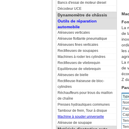
Bancs d'essai de moteur diesel
Décodeur UCE
Mac
Dynamomètre de châssis
Outils de réparation
Fon
automobile
La 
Aléseuses verticales
de l
Aléseuse flottante pneumatique
ino
Aléseuses fines verticales
ord
les
Rectifieuses de soupapes
agri
Machines à roder les cylindres
La 
Rectifieuses de vilebrequin
de v
Equilibreuse de vilebrequin
écon
Aléseuses de bielle
Z da
Rectifieuse-fraiseuse de bloc-
cylindres
Par
Réchauffeurs pour trous du maillon
Typ
de chaîne
Nom
Presses hydrauliques communes
Par
Tambour de frein, Tour à disque
Cap
Machine à souder universelle
Ten
Aléseuse de soupape
Ten