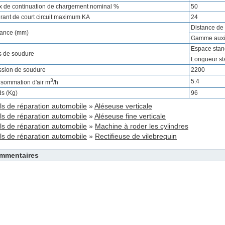
x de continuation de chargement nominal %
50
rant de court circuit maximum KA
24
Distance de
tance (mm)
Gamme auxil
Espace stand
s de soudure
Longueur st
ssion de soudure
2200
3
5.4
sommation d'air m
/h
ds (Kg)
96
ls de réparation automobile
»
Aléseuse verticale
ls de réparation automobile
»
Aléseuse fine verticale
ls de réparation automobile
»
Machine à roder les cylindres
ls de réparation automobile
»
Rectifieuse de vilebrequin
mmentaires