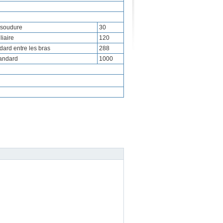
 soudure
30
iaire
120
ard entre les bras
288
andard
1000