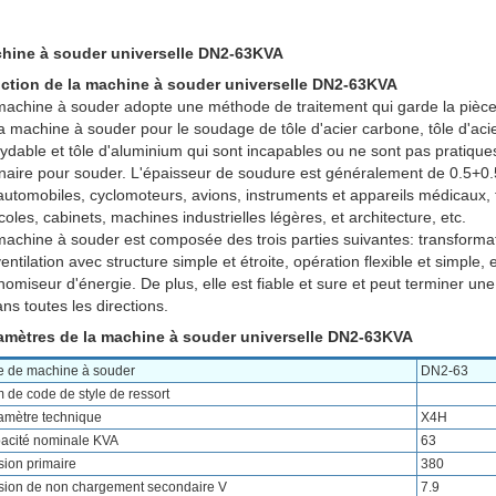
hine à souder universelle DN2-63KVA
ction de la machine à souder universelle DN2-63KVA
machine à souder adopte une méthode de traitement qui garde la pièce
a machine à souder pour le soudage de tôle d'acier carbone, tôle d'acie
xydable et tôle d'aluminium qui sont incapables ou ne sont pas pratiq
inaire pour souder. L'épaisseur de soudure est généralement de 0.5+0.
 automobiles, cyclomoteurs, avions, instruments et appareils médicaux
coles, cabinets, machines industrielles légères, et architecture, etc.
machine à souder est composée des trois parties suivantes: transforma
entilation avec structure simple et étroite, opération flexible et simple, e
omiseur d'énergie. De plus, elle est fiable et sure et peut terminer un
ns toutes les directions.
amètres de la machine à souder universelle DN2-63KVA
e de machine à souder
DN2-63
 de code de style de ressort
amètre technique
X4H
acité nominale KVA
63
sion primaire
380
sion de non chargement secondaire V
7.9