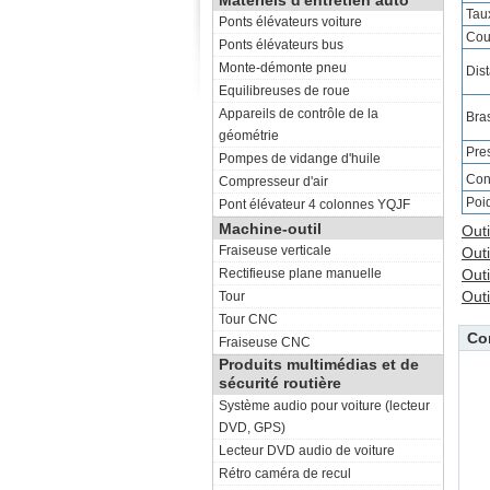
Matériels d'entretien auto
Tau
Ponts élévateurs voiture
Cou
Ponts élévateurs bus
Monte-démonte pneu
Dis
Equilibreuses de roue
Appareils de contrôle de la
Bra
géométrie
Pre
Pompes de vidange d'huile
Con
Compresseur d'air
Poi
Pont élévateur 4 colonnes YQJF
Machine-outil
Outi
Fraiseuse verticale
Outi
Rectifieuse plane manuelle
Outi
Outi
Tour
Tour CNC
Co
Fraiseuse CNC
Produits multimédias et de
sécurité routière
Système audio pour voiture (lecteur
DVD, GPS)
Lecteur DVD audio de voiture
Rétro caméra de recul