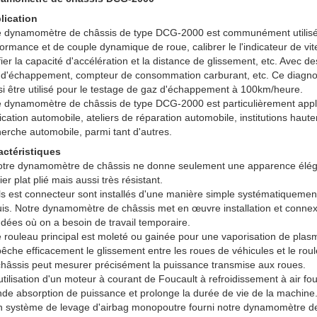
lication
e dynamomètre de châssis de type DCG-2000 est communément utilisé po
ormance et de couple dynamique de roue, calibrer le l'indicateur de vit
fier la capacité d'accélération et la distance de glissement, etc. Avec 
 d'échappement, compteur de consommation carburant, etc. Ce diagno
i être utilisé pour le testage de gaz d'échappement à 100km/heure.
e dynamomètre de châssis de type DCG-2000 est particulièrement appli
ication automobile, ateliers de réparation automobile, institutions haut
erche automobile, parmi tant d'autres.
actéristiques
otre dynamomètre de châssis ne donne seulement une apparence élég
ier plat plié mais aussi très résistant.
ils est connecteur sont installés d'une manière simple systématiqueme
uis. Notre dynamomètre de châssis met en œuvre installation et connex
dées où on a besoin de travail temporaire.
 rouleau principal est moleté ou gainée pour une vaporisation de plasm
êche efficacement le glissement entre les roues de véhicules et le ro
châssis peut mesurer précisément la puissance transmise aux roues.
utilisation d'un moteur à courant de Foucault à refroidissement à air f
nde absorption de puissance et prolonge la durée de vie de la machine
n système de levage d'airbag monopoutre fourni notre dynamomètre d