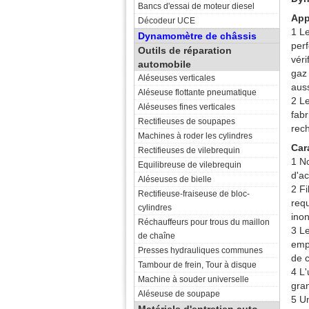
Bancs d'essai de moteur diesel
App
Décodeur UCE
1 L
Dynamomètre de châssis
perf
Outils de réparation
véri
automobile
gaz
Aléseuses verticales
auss
Aléseuse flottante pneumatique
2 L
Aléseuses fines verticales
fabr
Rectifieuses de soupapes
rech
Machines à roder les cylindres
Car
Rectifieuses de vilebrequin
1 N
Equilibreuse de vilebrequin
d'ac
Aléseuses de bielle
2 F
Rectifieuse-fraiseuse de bloc-
req
cylindres
inon
Réchauffeurs pour trous du maillon
3 Le
de chaîne
emp
Presses hydrauliques communes
de 
Tambour de frein, Tour à disque
4 L'
Machine à souder universelle
gra
Aléseuse de soupape
5 U