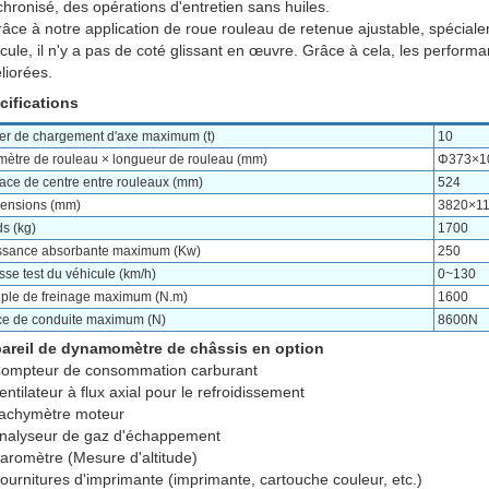
hronisé, des opérations d'entretien sans huiles.
âce à notre application de roue rouleau de retenue ajustable, spécial
cule, il n'y a pas de coté glissant en œuvre. Grâce à cela, les perfor
liorées.
cifications
ier de chargement d'axe maximum (t)
10
mètre de rouleau × longueur de rouleau (mm)
Φ373×1
ace de centre entre rouleaux (mm)
524
ensions (mm)
3820×1
s (kg)
1700
ssance absorbante maximum (Kw)
250
sse test du véhicule (km/h)
0~130
ple de freinage maximum (N.m)
1600
ce de conduite maximum (N)
8600N
areil de dynamomètre de châssis en option
ompteur de consommation carburant
ntilateur à flux axial pour le refroidissement
achymètre moteur
nalyseur de gaz d'échappement
aromètre (Mesure d'altitude)
urnitures d'imprimante (imprimante, cartouche couleur, etc.)