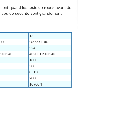
ement quand les tests de roues avant du
mances de sécurité sont grandement
13
000
Φ373×1100
524
150×540
4020×1150×540
1800
300
0~130
2000
10700N