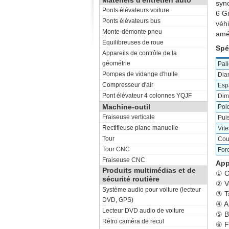
Matériels d'entretien auto
sync
Ponts élévateurs voiture
6 Gr
Ponts élévateurs bus
véhi
Monte-démonte pneu
amé
Equilibreuses de roue
Spé
Appareils de contrôle de la
géométrie
Pal
Pompes de vidange d'huile
Dia
Compresseur d'air
Esp
Pont élévateur 4 colonnes YQJF
Dim
Machine-outil
Poid
Fraiseuse verticale
Pui
Rectifieuse plane manuelle
Vite
Tour
Cou
Tour CNC
For
Fraiseuse CNC
App
Produits multimédias et de
① C
sécurité routière
② Ve
Système audio pour voiture (lecteur
③ T
DVD, GPS)
④ A
Lecteur DVD audio de voiture
⑤ B
Rétro caméra de recul
⑥ Fo