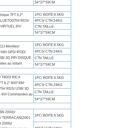
54*37*59CM
1PC/ BOITE:6.5KG
rique TFT 6,2"
 BLUETOOTH/ RDS/
4PCS/ CTN:24KG
 VIRTUEL-8V/
CTN TAILLE:
54*37*59CM
1PC/ BOITE:6.5KG
11) Moniteur
4PCS/ CTN:24KG
*480 GPS/ IPOD/
B/ 3D PIP/ DISQUE
CTN TAILLE:
es au volant
54*37*59CM
/ TIIGO/ RICA
1PC/ BOITE:6.5KG
FT 6,2" 800*480
4PCS/ CTN:24KG
TH/ RDS/ USB/ 3D
CTN TAILLE:
L-8V/ Commandes au
54*37*59CM
8-2004)/
1PC/ BOITE:6.5KG
)/ TERRACAN(2001-
-2006)/