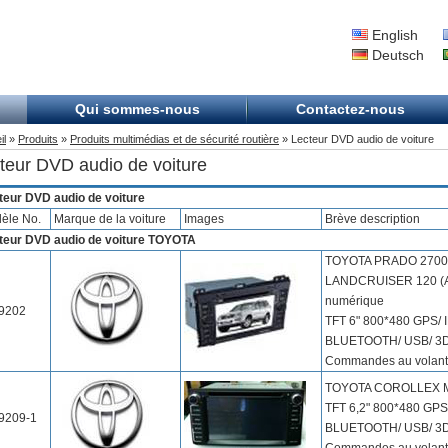
English
Deutsch
Qui sommes-nous
Contactez-nous
il
»
Produits
»
Produits multimédias et de sécurité routière
» Lecteur DVD audio de voiture
teur DVD audio de voiture
teur DVD audio de voiture
èle No.
Marque de la voiture
Images
Brève description
teur DVD audio de voiture TOYOTA
TOYOTA PRADO 2700/
LANDCRUISER 120 (A
numérique
9202
TFT 6" 800*480 GPS/ 
BLUETOOTH/ USB/ 3D
Commandes au volant
TOYOTA COROLLEX Mo
TFT 6,2" 800*480 GPS
9209-1
BLUETOOTH/ USB/ 3D