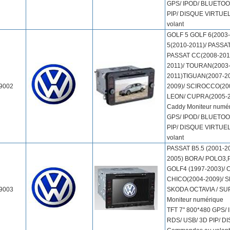
GPS/ IPOD/ BLUETOO
PIP/ DISQUE VIRTUE
volant
GOLF 5 GOLF 6(2003-
5(2010-2011)/ PASSAT
PASSAT CC(2008-2011
2011)/ TOURAN(2003-
2011)TIGUAN(2007-2
9002
2009)/ SCIROCCO(200
LEON/ CUPRA(2005-20
Caddy Moniteur numér
GPS/ IPOD/ BLUETOO
PIP/ DISQUE VIRTUE
volant
PASSAT B5.5 (2001-20
2005) BORA/ POLO3,
GOLF4 (1997-2003)/ 
CHICO(2004-2009)/ 
9003
SKODA OCTAVIA / SU
Moniteur numérique
TFT 7" 800*480 GPS/
RDS/ USB/ 3D PIP/ D