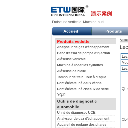
Fraiseuse verticale, Machine-outil
Accueil
Produits
Accue
Produits vedette
Lec
Analyseur de gaz d'échappement
Banc d'essai de pompe d'injection
Lec
Aléseuse verticale
Mod
Machine à roder les cylindres
Lec
Aléseuse de bielle
Tambour de frein, Tour à disque
Pont élévateur à deux vérins
QL-
Pont élévateur à ciseaux de série
YQJJ
Outils de diagnostic
automobile
Unité de diagnostic UCE
Analyseur de gaz d'échappement
QL-
Appareil de réglage des phares