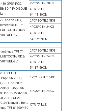
2PCS/ CTN:28KG
*480 GPS/ IPOD/
B/ 3D PIP/ DISQUE-
CTN TAILLE:
lant
64*44*30CM
ZZ, ancien CITY,
1PC/ BOITE:6.5KG
numérique TFT 6"
4PCS/ CTN:24KG
 BLUETOOTH/ RDS/
CTN TAILLE:
 VIRTUEL-8V/
54*37*59CM
1PC/ BOITE:6.5KG
umérique TFT 7"
4PCS/ CTN:24KG
 BLUETOOTH/ RDS/
 VIRTUEL-8V/
CTN TAILLE:
54*37*59CM
2011)/ POLO
1PC/ BOITE:6.5KG
 B6(2006-2011)/
)/ JETTA5(2006-
2010)/ EOS(2006-
4PCS/ CTN:24KG
011)/ SHARAN(2000-
8-2011)/ SEAT
10)/ Nouvelle Bora/
CTN TAILLE:
ique TFT 8" 800*480