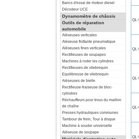
Bancs d'essai de moteur diesel
Décodeur UCE
Dynamomètre de châssis
QL-
Outils de réparation
automobile
Aléseuses verticales
Aléseuse flottante pneumatique
Aléseuses fines verticales
QL-
Rectifieuses de soupapes
Machines à roder les cylindres
Rectifieuses de vilebrequin
Equilibreuse de vilebrequin
QL-
Aléseuses de bielle
Rectifieuse-fraiseuse de bloc-
cylindres
Réchauffeurs pour trous du maillon
de chaîne
QL-
Presses hydrauliques communes
Tambour de frein, Tour à disque
Machine à souder universelle
Aléseuse de soupape
QL-