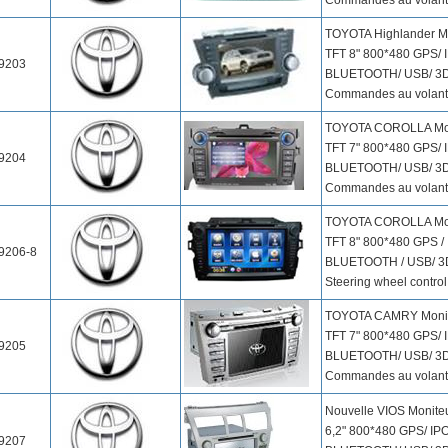
Commandes au volant
TOYOTA Highlander M
TFT 8" 800*480 GPS/ 
9203
BLUETOOTH/ USB/ 3D
Commandes au volant
TOYOTA COROLLA Mon
TFT 7" 800*480 GPS/ 
9204
BLUETOOTH/ USB/ 3D
Commandes au volant
TOYOTA COROLLA Mon
TFT 8" 800*480 GPS /
9206-8
BLUETOOTH / USB/ 3D
Steering wheel control
TOYOTA CAMRY Monit
TFT 7" 800*480 GPS/ 
9205
BLUETOOTH/ USB/ 3D
Commandes au volant
Nouvelle VIOS Monite
6,2" 800*480 GPS/ IP
9207