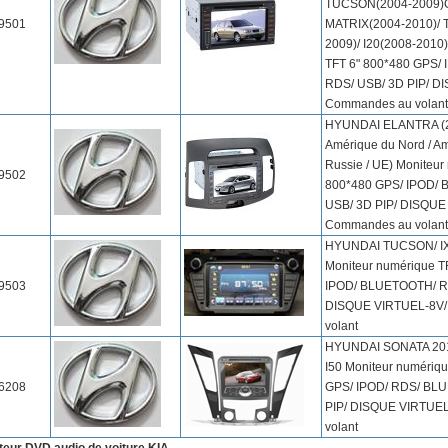
TUCSON(2004-2009)G
9501
MATRIX(2004-2010)/
2009)/ I20(2008-2010
TFT 6" 800*480 GPS/
RDS/ USB/ 3D PIP/ D
Commandes au volant
HYUNDAI ELANTRA (20
Amérique du Nord / Am
Russie / UE) Moniteur
9502
800*480 GPS/ IPOD/
USB/ 3D PIP/ DISQUE
Commandes au volant
HYUNDAI TUCSON/ IX
Moniteur numérique T
9503
IPOD/ BLUETOOTH/ RD
DISQUE VIRTUEL-8V
volant
HYUNDAI SONATA 201
I50 Moniteur numériq
6208
GPS/ IPOD/ RDS/ BLU
PIP/ DISQUE VIRTUE
volant