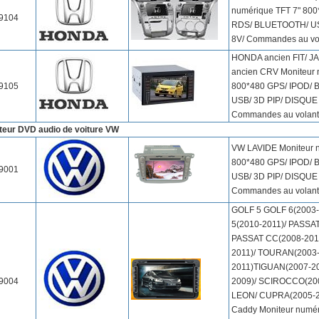
numérique TFT 7" 800
9104
RDS/ BLUETOOTH/ US
8V/ Commandes au vo
HONDA ancien FIT/ JA
ancien CRV Moniteur 
9105
800*480 GPS/ IPOD/
USB/ 3D PIP/ DISQUE
Commandes au volant
teur DVD audio de voiture VW
VW LAVIDE Moniteur n
800*480 GPS/ IPOD/
9001
USB/ 3D PIP/ DISQUE
Commandes au volant
GOLF 5 GOLF 6(2003-
5(2010-2011)/ PASSAT
PASSAT CC(2008-2011
2011)/ TOURAN(2003-
2011)TIGUAN(2007-2
9004
2009)/ SCIROCCO(200
LEON/ CUPRA(2005-20
Caddy Moniteur numér