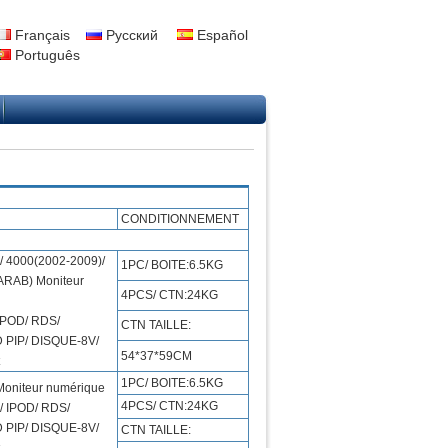
Français
Русский
Español
Português
CONDITIONNEMENT
 4000(2002-2009)/
1PC/ BOITE:6.5KG
RAB) Moniteur
4PCS/ CTN:24KG
IPOD/ RDS/
CTN TAILLE:
 PIP/ DISQUE-8V/
54*37*59CM
1PC/ BOITE:6.5KG
niteur numérique
4PCS/ CTN:24KG
/ IPOD/ RDS/
 PIP/ DISQUE-8V/
CTN TAILLE: