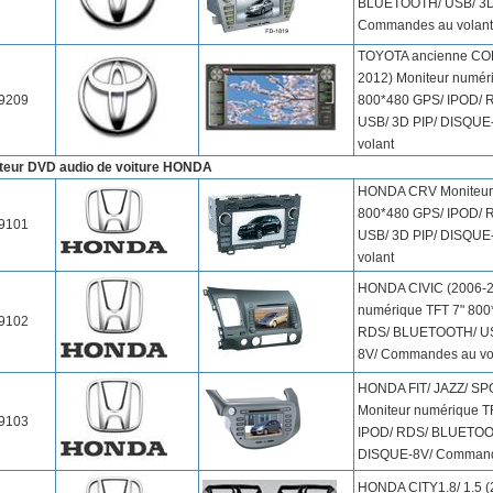
BLUETOOTH/ USB/ 3D
Commandes au volant
TOYOTA ancienne COR
2012) Moniteur numéri
9209
800*480 GPS/ IPOD/
USB/ 3D PIP/ DISQUE
volant
teur DVD audio de voiture HONDA
HONDA CRV Moniteur 
800*480 GPS/ IPOD/
9101
USB/ 3D PIP/ DISQUE
volant
HONDA CIVIC (2006-2
numérique TFT 7" 800
9102
RDS/ BLUETOOTH/ US
8V/ Commandes au vo
HONDA FIT/ JAZZ/ SP
Moniteur numérique T
9103
IPOD/ RDS/ BLUETOOT
DISQUE-8V/ Commande
HONDA CITY1.8/ 1.5 (