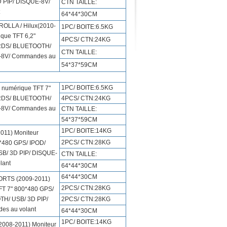
 PIP/ DISQUE-8V/
CTN TAILLE:
64*44*30CM
OLLA / Hilux(2010-
1PC/ BOITE:6.5KG
que TFT 6,2"
4PCS/ CTN:24KG
 RDS/ BLUETOOTH/
CTN TAILLE:
-8V/ Commandes au
54*37*59CM
1PC/ BOITE:6.5KG
numérique TFT 7"
 RDS/ BLUETOOTH/
4PCS/ CTN:24KG
-8V/ Commandes au
CTN TAILLE:
54*37*59CM
1PC/ BOITE:14KG
011) Moniteur
2PCS/ CTN:28KG
*480 GPS/ IPOD/
B/ 3D PIP/ DISQUE-
CTN TAILLE:
lant
64*44*30CM
64*44*30CM
ORTS (2009-2011)
2PCS/ CTN:28KG
FT 7" 800*480 GPS/
H/ USB/ 3D PIP/
2PCS/ CTN:28KG
s au volant
64*44*30CM
1PC/ BOITE:14KG
2008-2011) Moniteur