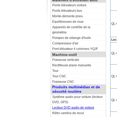
Matériels d'entretien auto
Ponts élévateurs voiture
Ponts élévateurs bus
Monte-démonte pneu
Equilibreuses de roue
QL-
Appareils de contrôle de la
géométrie
Pompes de vidange d'huile
Lec
Compresseur d'air
Pont élévateur 4 colonnes YQJF
QL-
Machine-outil
Fraiseuse verticale
Rectifieuse plane manuelle
Tour
Tour CNC
QL-
Fraiseuse CNC
Produits multimédias et de
sécurité routière
Système audio pour voiture (lecteur
QL-
DVD, GPS)
Lecteur DVD audio de voiture
Rétro caméra de recul