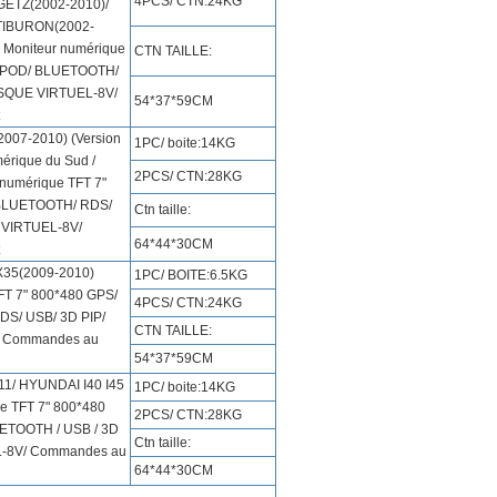
4PCS/ CTN:24KG
ETZ(2002-2010)/
 TIBURON(2002-
) Moniteur numérique
CTN TAILLE:
 IPOD/ BLUETOOTH/
ISQUE VIRTUEL-8V/
54*37*59CM
07-2010) (Version
1PC/ boite:14KG
érique du Sud /
2PCS/ CTN:28KG
 numérique TFT 7"
 BLUETOOTH/ RDS/
Ctn taille:
 VIRTUEL-8V/
64*44*30CM
35(2009-2010)
1PC/ BOITE:6.5KG
FT 7" 800*480 GPS/
4PCS/ CTN:24KG
S/ USB/ 3D PIP/
CTN TAILLE:
/ Commandes au
54*37*59CM
1/ HYUNDAI I40 I45
1PC/ boite:14KG
ue TFT 7" 800*480
2PCS/ CTN:28KG
ETOOTH / USB / 3D
Ctn taille:
L-8V/ Commandes au
64*44*30CM