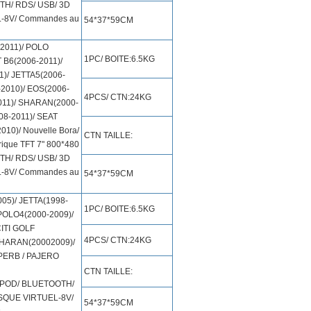
TH/ RDS/ USB/ 3D
L-8V/ Commandes au
54*37*59CM
2011)/ POLO
1PC/ BOITE:6.5KG
 B6(2006-2011)/
)/ JETTA5(2006-
2010)/ EOS(2006-
4PCS/ CTN:24KG
011)/ SHARAN(2000-
8-2011)/ SEAT
10)/ Nouvelle Bora/
CTN TAILLE:
ique TFT 7" 800*480
TH/ RDS/ USB/ 3D
L-8V/ Commandes au
54*37*59CM
05)/ JETTA(1998-
1PC/ BOITE:6.5KG
POLO4(2000-2009)/
CITI GOLF
4PCS/ CTN:24KG
SHARAN(20002009)/
PERB / PAJERO
CTN TAILLE:
 IPOD/ BLUETOOTH/
ISQUE VIRTUEL-8V/
54*37*59CM