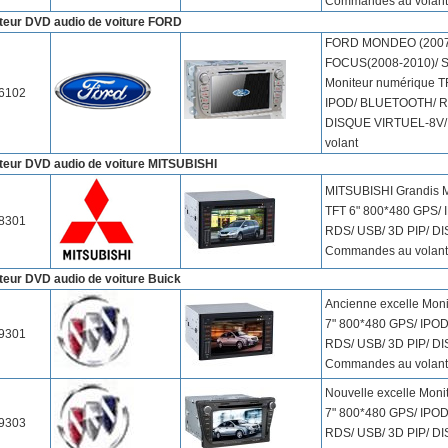
Commandes au volant
teur DVD audio de voiture FORD
FORD MONDEO (2007
FOCUS(2008-2010)/ 
Moniteur numérique T
6102
IPOD/ BLUETOOTH/ RD
DISQUE VIRTUEL-8V
volant
teur DVD audio de voiture MITSUBISHI
MITSUBISHI Grandis M
TFT 6" 800*480 GPS/
8301
RDS/ USB/ 3D PIP/ D
Commandes au volant
teur DVD audio de voiture Buick
Ancienne excelle Mon
7" 800*480 GPS/ IPO
9301
RDS/ USB/ 3D PIP/ D
Commandes au volant
Nouvelle excelle Moni
7" 800*480 GPS/ IPO
9303
RDS/ USB/ 3D PIP/ D