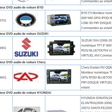
Commandes au volant
teur DVD audio de voiture BYD
BYD F3 Moniteur numé
800*480 GPS/ IPOD/
9701
USB/ 3D PIP/ DISQUE
Commandes au volant
teur DVD audio de voiture SUZUKI
SUZUKI SX4 (2006-20
numérique TFT 8" 800
9901
RDS/ BLUETOOTH/ US
VIRTUEL-8V/ Command
teur DVD audio de voiture Chery
Chery Eastar/ A5/ QQ6
Moniteur numérique T
9601
GPS/ IPOD/ BLUETOO
PIP/ DISQUE VIRTUE
volant
teur DVD audio de voiture HYUNDAI
HYUNDAI SONATA(199
ELANTRA(2000-2006
2007)/ SANTA FE(2000